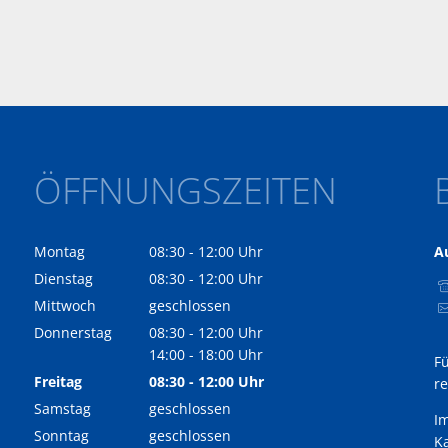
ÖFFNUNGSZEITEN
Montag
08:30
-
12:00
Uhr
A
Von 08:30 bis 12:00 Uhr
Dienstag
08:30
-
12:00
Uhr
Von 08:30 bis 12:00 Uhr
Mittwoch
geschlossen
Donnerstag
08:30
-
12:00
Uhr
Von 08:30 bis 12:00 Uhr
14:00
-
18:00
Uhr
F
Von 14:00 bis 18:00 Uhr
Freitag
08:30
-
12:00
Uhr
r
Von 08:30 bis 12:00 Uhr
Samstag
geschlossen
I
Sonntag
geschlossen
Ka