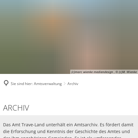
(c)marc wienke mediendesign , © (c)M. Wienke
Sie sind hier:
Amtsverwaltung
Archiv
Archiv
ARCHIV
Das Amt Trave-Land unterhält ein Amtsarchiv. Es fördert damit
die Erforschung und Kenntnis der Geschichte des Amtes und