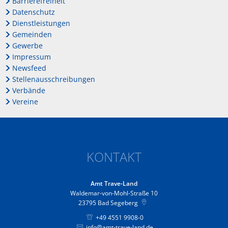
Barrierefreiheit
Datenschutz
Dienstleistungen
Gemeinden
Gewerbe
Impressum
Newsfeed
Stellenausschreibungen
Verbände
Vereine
KONTAKT
Amt Trave-Land
Waldemar-von-Mohl-Straße 10
23795
Bad Segeberg
+49 4551 9908-0
info@amt-trave-land.de