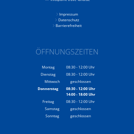
Impressum
Datenschutz
Barrierefreiheit
ÖFFNUNGSZEITEN
Montag
08:30
-
12:00
Uhr
Von 08:30 bis 12:00 Uhr
Dienstag
08:30
-
12:00
Uhr
Von 08:30 bis 12:00 Uhr
Mittwoch
geschlossen
Donnerstag
08:30
-
12:00
Uhr
14:00
-
18:00
Von 08:30 bis 12:00 Uhr
Uhr
Von 14:00 bis 18:00 Uhr
Freitag
08:30
-
12:00
Uhr
Von 08:30 bis 12:00 Uhr
Samstag
geschlossen
Sonntag
geschlossen