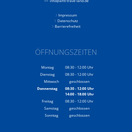
info@amt-trave-land.de
Impressum
Datenschutz
Barrierefreiheit
ÖFFNUNGSZEITEN
Montag
08:30
-
12:00
Uhr
Von 08:30 bis 12:00 Uhr
Dienstag
08:30
-
12:00
Uhr
Von 08:30 bis 12:00 Uhr
Mittwoch
geschlossen
Donnerstag
08:30
-
12:00
Uhr
14:00
-
18:00
Von 08:30 bis 12:00 Uhr
Uhr
Von 14:00 bis 18:00 Uhr
Freitag
08:30
-
12:00
Uhr
Von 08:30 bis 12:00 Uhr
Samstag
geschlossen
Sonntag
geschlossen