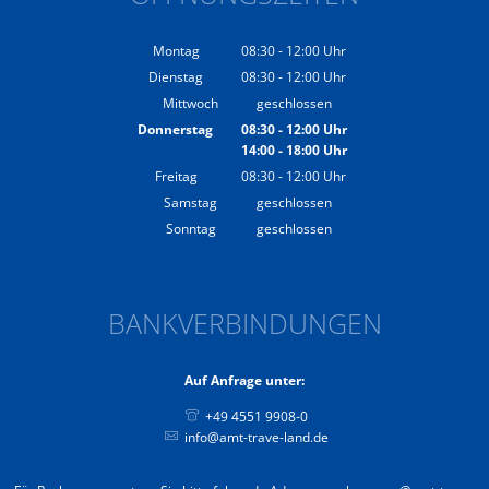
Montag
08:30
-
12:00
Uhr
Von 08:30 bis 12:00 Uhr
Dienstag
08:30
-
12:00
Uhr
Von 08:30 bis 12:00 Uhr
Mittwoch
geschlossen
Donnerstag
08:30
-
12:00
Uhr
14:00
-
18:00
Von 08:30 bis 12:00 Uhr
Uhr
Von 14:00 bis 18:00 Uhr
Freitag
08:30
-
12:00
Uhr
Von 08:30 bis 12:00 Uhr
Samstag
geschlossen
Sonntag
geschlossen
BANKVERBINDUNGEN
Auf Anfrage unter:
+49 4551 9908-0
info@amt-trave-land.de