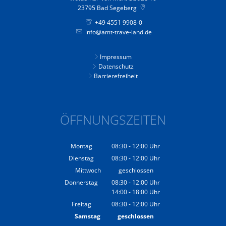
23795
Bad Segeberg
+49 4551 9908-0
info@amt-trave-land.de
Impressum
Datenschutz
Barrierefreiheit
ÖFFNUNGSZEITEN
Montag
08:30
-
12:00
Uhr
Von 08:30 bis 12:00 Uhr
Dienstag
08:30
-
12:00
Uhr
Von 08:30 bis 12:00 Uhr
Mittwoch
geschlossen
Donnerstag
08:30
-
12:00
Uhr
14:00
-
18:00
Von 08:30 bis 12:00 Uhr
Uhr
Von 14:00 bis 18:00 Uhr
Freitag
08:30
-
12:00
Uhr
Von 08:30 bis 12:00 Uhr
Samstag
geschlossen