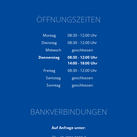
ÖFFNUNGSZEITEN
Montag
08:30
-
12:00
Uhr
Von 08:30 bis 12:00 Uhr
Dienstag
08:30
-
12:00
Uhr
Von 08:30 bis 12:00 Uhr
Mittwoch
geschlossen
Donnerstag
08:30
-
12:00
Uhr
14:00
-
18:00
Von 08:30 bis 12:00 Uhr
Uhr
Von 14:00 bis 18:00 Uhr
Freitag
08:30
-
12:00
Uhr
Von 08:30 bis 12:00 Uhr
Samstag
geschlossen
Sonntag
geschlossen
BANKVERBINDUNGEN
Auf Anfrage unter: