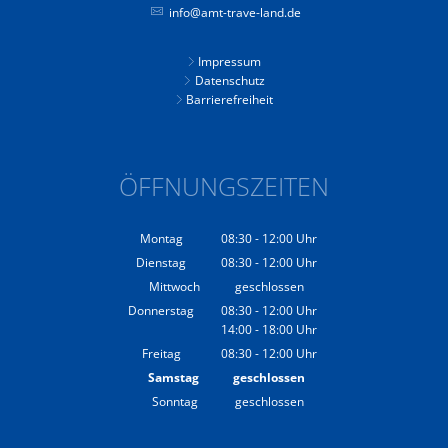
info@amt-trave-land.de
Impressum
Datenschutz
Barrierefreiheit
ÖFFNUNGSZEITEN
Montag
08:30
-
12:00
Uhr
Von 08:30 bis 12:00 Uhr
Dienstag
08:30
-
12:00
Uhr
Von 08:30 bis 12:00 Uhr
Mittwoch
geschlossen
Donnerstag
08:30
-
12:00
Uhr
14:00
-
18:00
Von 08:30 bis 12:00 Uhr
Uhr
Von 14:00 bis 18:00 Uhr
Freitag
08:30
-
12:00
Uhr
Von 08:30 bis 12:00 Uhr
Samstag
geschlossen
Sonntag
geschlossen