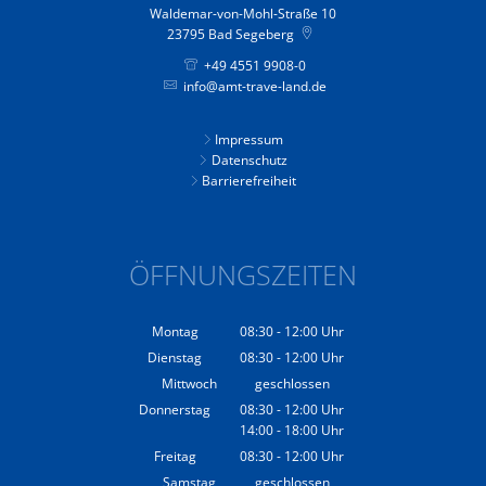
Waldemar-von-Mohl-Straße 10
23795
Bad Segeberg
+49 4551 9908-0
info@amt-trave-land.de
Impressum
Datenschutz
Barrierefreiheit
ÖFFNUNGSZEITEN
Montag
08:30
-
12:00
Uhr
Von 08:30 bis 12:00 Uhr
Dienstag
08:30
-
12:00
Uhr
Von 08:30 bis 12:00 Uhr
Mittwoch
geschlossen
Donnerstag
08:30
-
12:00
Uhr
14:00
-
18:00
Von 08:30 bis 12:00 Uhr
Uhr
Von 14:00 bis 18:00 Uhr
Freitag
08:30
-
12:00
Uhr
Von 08:30 bis 12:00 Uhr
Samstag
geschlossen