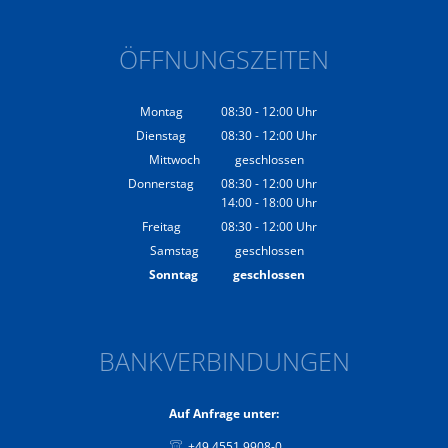
ÖFFNUNGSZEITEN
Montag
08:30
-
12:00
Uhr
Von 08:30 bis 12:00 Uhr
Dienstag
08:30
-
12:00
Uhr
Von 08:30 bis 12:00 Uhr
Mittwoch
geschlossen
Donnerstag
08:30
-
12:00
Uhr
14:00
-
18:00
Von 08:30 bis 12:00 Uhr
Uhr
Von 14:00 bis 18:00 Uhr
Freitag
08:30
-
12:00
Uhr
Von 08:30 bis 12:00 Uhr
Samstag
geschlossen
Sonntag
geschlossen
BANKVERBINDUNGEN
Auf Anfrage unter:
+49 4551 9908-0