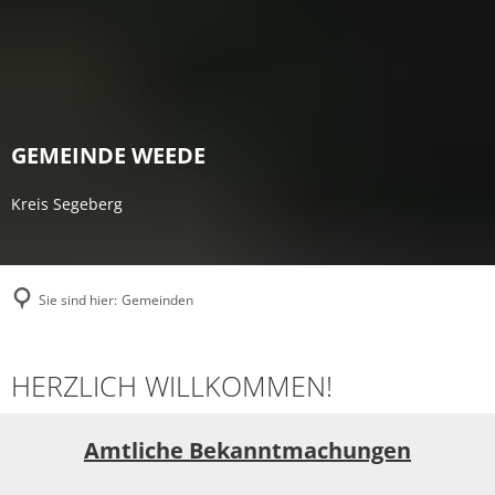
GEMEINDE WEEDE
Kreis Segeberg
Sie sind hier:
Gemeinden
Weede
HERZLICH WILLKOMMEN!
Amtliche Bekanntmachungen