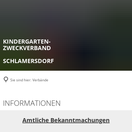
KINDERGARTEN-
ZWECKVERBAND
SCHLAMERSDORF
Sie sind hier:
Verbände
Kindergartenzweckverband
INFORMATIONEN
(Schlamersdorf)
Amtliche Bekanntmachungen