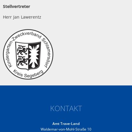
Stellvertreter
Herr
Jan
Lawerentz
Herr Jan Lawerentz
KONTAKT
Amt Trave-Land
Waldemar-von-Mohl-Straße 10