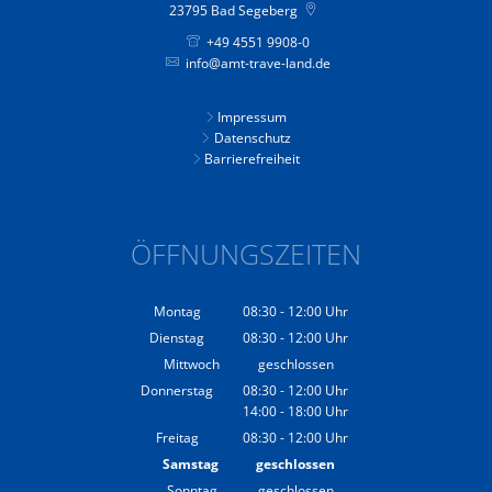
23795
Bad Segeberg
+49 4551 9908-0
info@amt-trave-land.de
Impressum
Datenschutz
Barrierefreiheit
ÖFFNUNGSZEITEN
Montag
08:30
-
12:00
Uhr
Von 08:30 bis 12:00 Uhr
Dienstag
08:30
-
12:00
Uhr
Von 08:30 bis 12:00 Uhr
Mittwoch
geschlossen
Donnerstag
08:30
-
12:00
Uhr
14:00
-
18:00
Von 08:30 bis 12:00 Uhr
Uhr
Von 14:00 bis 18:00 Uhr
Freitag
08:30
-
12:00
Uhr
Von 08:30 bis 12:00 Uhr
Samstag
geschlossen
Sonntag
geschlossen