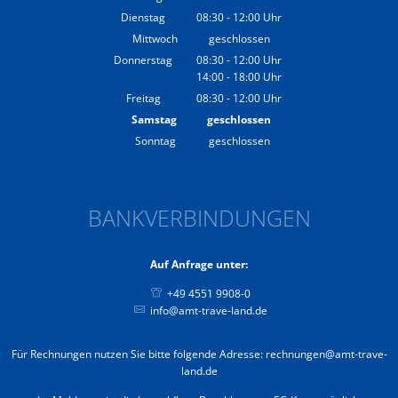
Von 08:30 bis 12:00 Uhr
Dienstag
08:30
-
12:00
Uhr
Von 08:30 bis 12:00 Uhr
Mittwoch
geschlossen
Donnerstag
08:30
-
12:00
Uhr
14:00
-
18:00
Von 08:30 bis 12:00 Uhr
Uhr
Von 14:00 bis 18:00 Uhr
Freitag
08:30
-
12:00
Uhr
Von 08:30 bis 12:00 Uhr
Samstag
geschlossen
Sonntag
geschlossen
BANKVERBINDUNGEN
Auf Anfrage unter:
+49 4551 9908-0
info@amt-trave-land.de
Für Rechnungen nutzen Sie bitte folgende Adresse: rechnungen@amt-trave-
land.de