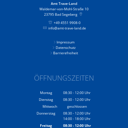
Amt Trave-Land
Waldemar-von-Mohl-Straße 10
23795
Bad Segeberg
+49 4551 9908-0
info@amt-trave-land.de
Impressum
Datenschutz
Barrierefreiheit
ÖFFNUNGSZEITEN
Montag
08:30
-
12:00
Uhr
Von 08:30 bis 12:00 Uhr
Dienstag
08:30
-
12:00
Uhr
Von 08:30 bis 12:00 Uhr
Mittwoch
geschlossen
Donnerstag
08:30
-
12:00
Uhr
14:00
-
18:00
Von 08:30 bis 12:00 Uhr
Uhr
Von 14:00 bis 18:00 Uhr
Freitag
08:30
-
12:00
Uhr