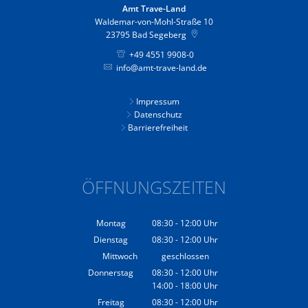
Amt Trave-Land
Waldemar-von-Mohl-Straße 10
23795
Bad Segeberg
+49 4551 9908-0
info@amt-trave-land.de
Impressum
Datenschutz
Barrierefreiheit
ÖFFNUNGSZEITEN
Montag
08:30
-
12:00
Uhr
Von 08:30 bis 12:00 Uhr
Dienstag
08:30
-
12:00
Uhr
Von 08:30 bis 12:00 Uhr
Mittwoch
geschlossen
Donnerstag
08:30
-
12:00
Uhr
14:00
-
18:00
Von 08:30 bis 12:00 Uhr
Uhr
Von 14:00 bis 18:00 Uhr
Freitag
08:30
-
12:00
Uhr