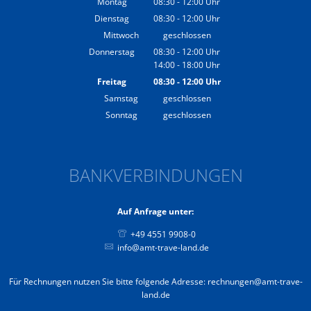
Montag
08:30
-
12:00
Uhr
Von 08:30 bis 12:00 Uhr
Dienstag
08:30
-
12:00
Uhr
Von 08:30 bis 12:00 Uhr
Mittwoch
geschlossen
Donnerstag
08:30
-
12:00
Uhr
14:00
-
18:00
Von 08:30 bis 12:00 Uhr
Uhr
Von 14:00 bis 18:00 Uhr
Freitag
08:30
-
12:00
Uhr
Von 08:30 bis 12:00 Uhr
Samstag
geschlossen
Sonntag
geschlossen
BANKVERBINDUNGEN
Auf Anfrage unter:
+49 4551 9908-0
info@amt-trave-land.de
Für Rechnungen nutzen Sie bitte folgende Adresse: rechnungen@amt-trave-
land.de