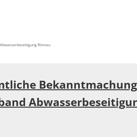
UNG
GEMEINDEN
VERBÄNDE
DIENSTLEISTUNGEN
Abwasserbeseitigung Rönnau
tliche Bekanntmachun
band Abwasserbeseitigu