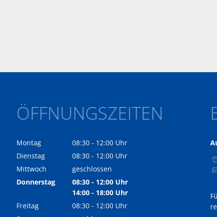
ÖFFNUNGSZEITEN
Montag
08:30
-
12:00
Uhr
A
Von 08:30 bis 12:00 Uhr
Dienstag
08:30
-
12:00
Uhr
Von 08:30 bis 12:00 Uhr
Mittwoch
geschlossen
Donnerstag
08:30
-
12:00
Uhr
Von 08:30 bis 12:00 Uhr
14:00
-
18:00
Uhr
F
Von 14:00 bis 18:00 Uhr
Freitag
08:30
-
12:00
Uhr
r
Von 08:30 bis 12:00 Uhr