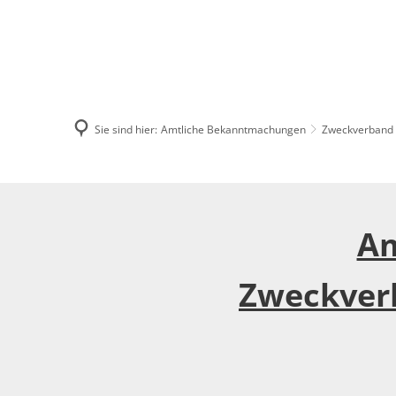
AMTSVERWALT
Sie sind hier:
Amtliche Bekanntmachungen
Zweckverband 
Zweckverband
Am
Abwasserbeseitigung
Rönnau
Zweckver