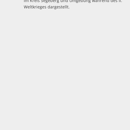
im Kreis Segeberg und Umgebung während des II.
Weltkrieges dargestellt.