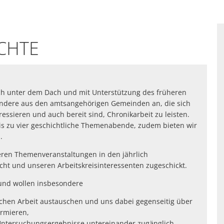
ICHTE
och unter dem Dach und mit Unterstützung des früheren
ndere aus den amtsangehörigen Gemeinden an, die sich
ressieren und auch bereit sind, Chronikarbeit zu leisten.
is zu vier geschichtliche Themenabende, zudem bieten wir
.
eren Themenveranstaltungen in den jährlich
ht und unseren Arbeitskreisinteressenten zugeschickt.
und wollen insbesondere
ichen Arbeit austauschen und uns dabei gegenseitig über
ormieren,
 Untersuchungsergebnisse untereinander zugänglich