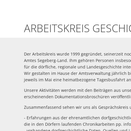
Arbeitskreis
ARBEITSKREIS GESCH
Geschichte
Der Arbeitskreis wurde 1999 gegründet, seinerzeit n
Amtes Segeberg-Land. Ihm gehören Personen insbeso
für die dörfliche, regionale und Landesgeschichte inte
Wir gestalten im Hause der Amtsverwaltung jährlich b
jeweils im Mai eine heimatbezogene Tagesbusfahrt an
Unsere Aktivitäten werden mit den Beiträgen aus uns
erscheinenden Dokumentationsbroschüren veröffentlic
Zusammenfassend sehen wir uns als Gesprächskreis 
- Erfahrungen aus der ehrenamtlichen dorfgeschichtl
die in den Dörfern laufenden Chronikarbeiten pp. inf
- vorhandene dorfgeschichtliche Daten, Quellen und