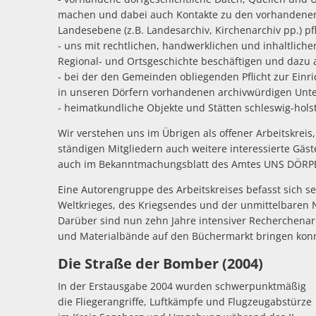
machen und dabei auch Kontakte zu den vorhandenen 
Landesebene (z.B. Landesarchiv, Kirchenarchiv pp.) pf
- uns mit rechtlichen, handwerklichen und inhaltlich
Regional- und Ortsgeschichte beschäftigen und dazu 
- bei der den Gemeinden obliegenden Pflicht zur Einr
in unseren Dörfern vorhandenen archivwürdigen Unte
- heimatkundliche Objekte und Stätten schleswig-hol
Wir verstehen uns im Übrigen als offener Arbeitskrei
ständigen Mitgliedern auch weitere interessierte Gä
auch im Bekanntmachungsblatt des Amtes UNS DÖRPE
Eine Autorengruppe des Arbeitskreises befasst sich se
Weltkrieges, des Kriegsendes und der unmittelbaren 
Darüber sind nun zehn Jahre intensiver Recherchenarb
und Materialbände auf den Büchermarkt bringen konnt
Die Straße der Bomber (2004)
In der Erstausgabe 2004 wurden schwerpunktmäßig
die Fliegerangriffe, Luftkämpfe und Flugzeugabstürze