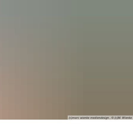
Seite einstellen
(c)marc wienke mediendesign , © (c)M. Wienke