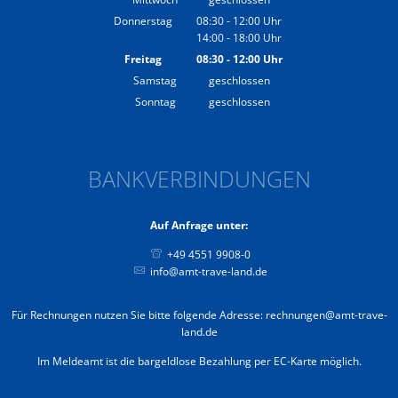
Donnerstag
08:30
-
12:00
Uhr
14:00
-
18:00
Von 08:30 bis 12:00 Uhr
Uhr
Von 14:00 bis 18:00 Uhr
Freitag
08:30
-
12:00
Uhr
Von 08:30 bis 12:00 Uhr
Samstag
geschlossen
Sonntag
geschlossen
BANKVERBINDUNGEN
Auf Anfrage unter:
+49 4551 9908-0
info@amt-trave-land.de
Für Rechnungen nutzen Sie bitte folgende Adresse: rechnungen@amt-trave-
land.de
Im Meldeamt ist die bargeldlose Bezahlung per EC-Karte möglich.