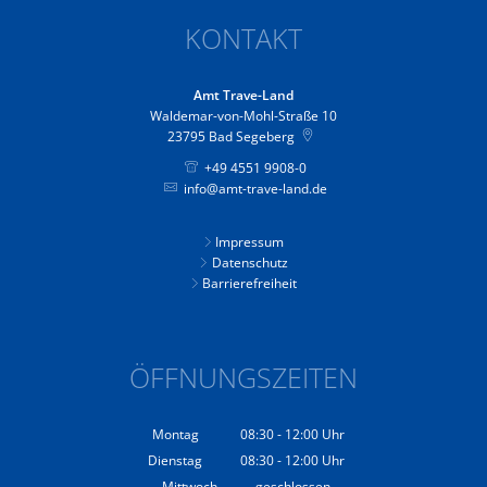
KONTAKT
Amt Trave-Land
Waldemar-von-Mohl-Straße 10
23795
Bad Segeberg
+49 4551 9908-0
info@amt-trave-land.de
Impressum
Datenschutz
Barrierefreiheit
ÖFFNUNGSZEITEN
Montag
08:30
-
12:00
Uhr
Von 08:30 bis 12:00 Uhr
Dienstag
08:30
-
12:00
Uhr
Von 08:30 bis 12:00 Uhr
Mittwoch
geschlossen