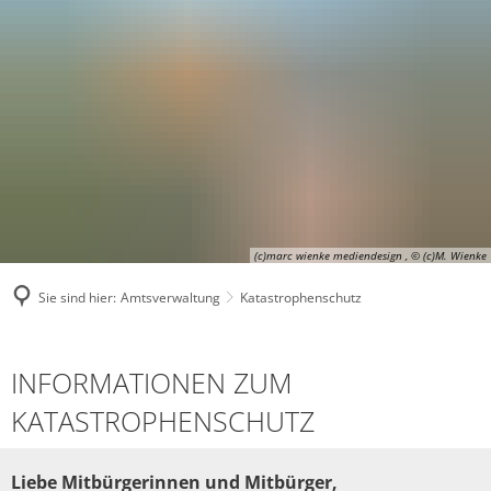
(c)marc wienke mediendesign , © (c)M. Wienke
Sie sind hier:
Amtsverwaltung
Katastrophenschutz
Katastrophenschutz
INFORMATIONEN ZUM
KATASTROPHENSCHUTZ
Liebe Mitbürgerinnen und Mitbürger,