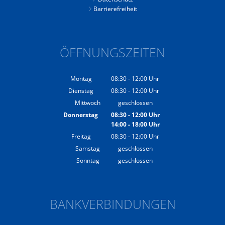
Barrierefreiheit
ÖFFNUNGSZEITEN
Montag
08:30
-
12:00
Uhr
Von 08:30 bis 12:00 Uhr
Dienstag
08:30
-
12:00
Uhr
Von 08:30 bis 12:00 Uhr
Mittwoch
geschlossen
Donnerstag
08:30
-
12:00
Uhr
14:00
-
18:00
Von 08:30 bis 12:00 Uhr
Uhr
Von 14:00 bis 18:00 Uhr
Freitag
08:30
-
12:00
Uhr
Von 08:30 bis 12:00 Uhr
Samstag
geschlossen
Sonntag
geschlossen
BANKVERBINDUNGEN