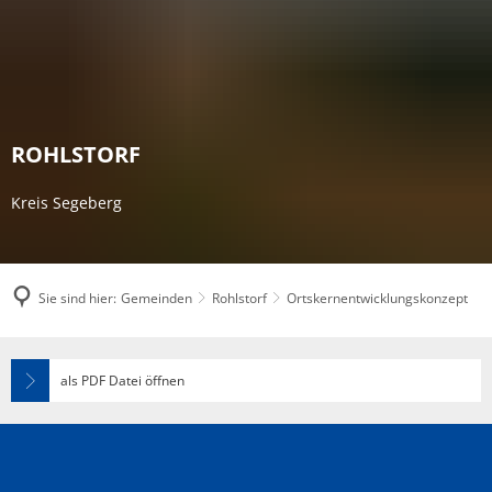
ROHLSTORF
Kreis Segeberg
Sie sind hier:
Gemeinden
Rohlstorf
Ortskernentwicklungskonzept
Ortskernentwicklungskonzept
als PDF Datei öffnen