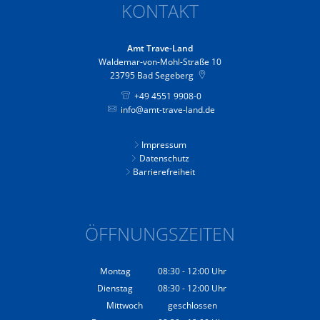
KONTAKT
Amt Trave-Land
Waldemar-von-Mohl-Straße 10
23795
Bad Segeberg
+49 4551 9908-0
info@amt-trave-land.de
Impressum
Datenschutz
Barrierefreiheit
ÖFFNUNGSZEITEN
Montag
08:30
-
12:00
Uhr
Von 08:30 bis 12:00 Uhr
Dienstag
08:30
-
12:00
Uhr
Von 08:30 bis 12:00 Uhr
Mittwoch
geschlossen