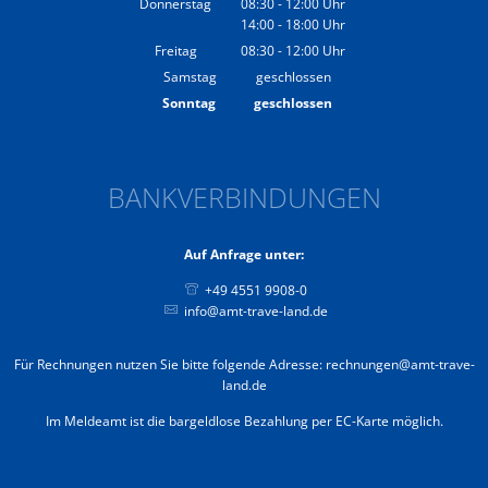
Donnerstag
08:30
-
12:00
Uhr
14:00
-
18:00
Von 08:30 bis 12:00 Uhr
Uhr
Von 14:00 bis 18:00 Uhr
Freitag
08:30
-
12:00
Uhr
Von 08:30 bis 12:00 Uhr
Samstag
geschlossen
Sonntag
geschlossen
BANKVERBINDUNGEN
Auf Anfrage unter:
+49 4551 9908-0
info@amt-trave-land.de
Für Rechnungen nutzen Sie bitte folgende Adresse: rechnungen@amt-trave-
land.de
Im Meldeamt ist die bargeldlose Bezahlung per EC-Karte möglich.