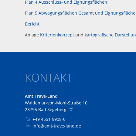
Plan 4 Ausschluss- und Eignungsflächen
Plan 5 Abwägungsflächen Gesamt und Eignungsfläche
Bericht
Anlage
Kriterienkonzept
und
kartografische Darstellu
KONTAKT
Amt Trave-Land
Waldemar-von-Mohl-Straße 10
23795
Bad Segeberg
+49 4551 9908-0
info@amt-trave-land.de