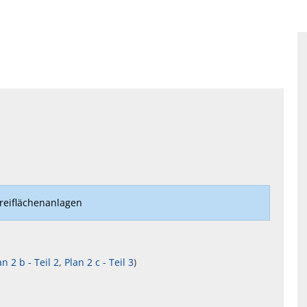
reiflächenanlagen
an 2 b - Teil 2
,
Plan 2 c - Teil 3
)