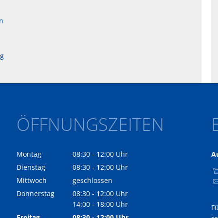
n
ng
ÖFFNUNGSZEITEN
Montag
08:30
-
12:00
Uhr
A
Von 08:30 bis 12:00 Uhr
Dienstag
08:30
-
12:00
Uhr
Von 08:30 bis 12:00 Uhr
Mittwoch
geschlossen
Donnerstag
08:30
-
12:00
Uhr
Von 08:30 bis 12:00 Uhr
14:00
-
18:00
Uhr
F
Von 14:00 bis 18:00 Uhr
Freitag
08:30
-
12:00
Uhr