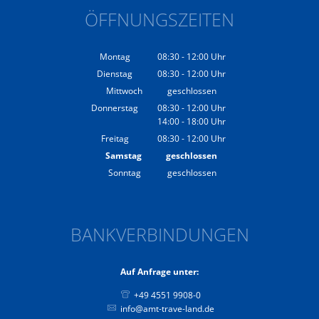
ÖFFNUNGSZEITEN
Montag
08:30
-
12:00
Uhr
Von 08:30 bis 12:00 Uhr
Dienstag
08:30
-
12:00
Uhr
Von 08:30 bis 12:00 Uhr
Mittwoch
geschlossen
Donnerstag
08:30
-
12:00
Uhr
14:00
-
18:00
Von 08:30 bis 12:00 Uhr
Uhr
Von 14:00 bis 18:00 Uhr
Freitag
08:30
-
12:00
Uhr
Von 08:30 bis 12:00 Uhr
Samstag
geschlossen
Sonntag
geschlossen
BANKVERBINDUNGEN
Auf Anfrage unter:
+49 4551 9908-0
info@amt-trave-land.de