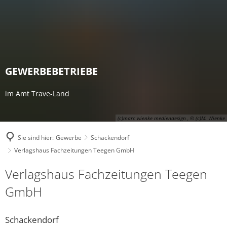
GEWERBEBETRIEBE
im Amt Trave-Land
(c)marc wienke mediendesign , © (c)M. Wienke
Sie sind hier:
Gewerbe
Schackendorf
Verlagshaus Fachzeitungen Teegen GmbH
Verlagshaus Fachzeitungen Teegen
GmbH
Schackendorf