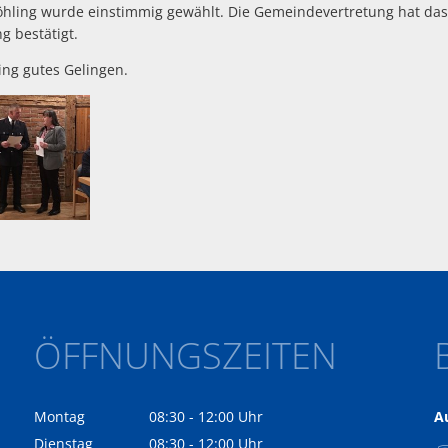
öhling wurde einstimmig gewählt. Die Gemeindevertretung hat das 
g bestätigt.
ng gutes Gelingen.
ÖFFNUNGSZEITEN
Montag
08:30
-
12:00
Uhr
A
Von 08:30 bis 12:00 Uhr
Dienstag
08:30
-
12:00
Uhr