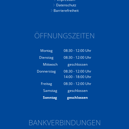
Datenschutz
Barrierefreiheit
ÖFFNUNGSZEITEN
Montag
08:30
-
12:00
Uhr
Von 08:30 bis 12:00 Uhr
Dienstag
08:30
-
12:00
Uhr
Von 08:30 bis 12:00 Uhr
Mittwoch
geschlossen
Donnerstag
08:30
-
12:00
Uhr
14:00
-
18:00
Von 08:30 bis 12:00 Uhr
Uhr
Von 14:00 bis 18:00 Uhr
Freitag
08:30
-
12:00
Uhr
Von 08:30 bis 12:00 Uhr
Samstag
geschlossen
Sonntag
geschlossen
BANKVERBINDUNGEN