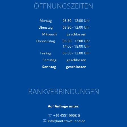
ÖFFNUNGSZEITEN
Montag
08:30
-
12:00
Uhr
Von 08:30 bis 12:00 Uhr
Dienstag
08:30
-
12:00
Uhr
Von 08:30 bis 12:00 Uhr
Mittwoch
geschlossen
Donnerstag
08:30
-
12:00
Uhr
14:00
-
18:00
Von 08:30 bis 12:00 Uhr
Uhr
Von 14:00 bis 18:00 Uhr
Freitag
08:30
-
12:00
Uhr
Von 08:30 bis 12:00 Uhr
Samstag
geschlossen
Sonntag
geschlossen
BANKVERBINDUNGEN
Auf Anfrage unter:
+49 4551 9908-0
info@amt-trave-land.de