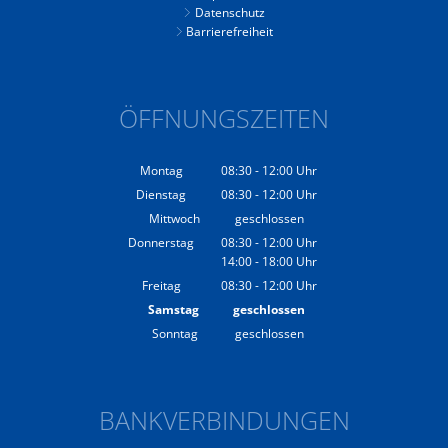
Datenschutz
Barrierefreiheit
ÖFFNUNGSZEITEN
Montag
08:30
-
12:00
Uhr
Von 08:30 bis 12:00 Uhr
Dienstag
08:30
-
12:00
Uhr
Von 08:30 bis 12:00 Uhr
Mittwoch
geschlossen
Donnerstag
08:30
-
12:00
Uhr
14:00
-
18:00
Von 08:30 bis 12:00 Uhr
Uhr
Von 14:00 bis 18:00 Uhr
Freitag
08:30
-
12:00
Uhr
Von 08:30 bis 12:00 Uhr
Samstag
geschlossen
Sonntag
geschlossen
BANKVERBINDUNGEN