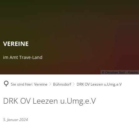
VEREINE
im Amt Trave-Land
© Christian Stoll - Fotolia
Sie sind hier:
Vereine
Bühnsdorf
DRK OV Leezen u.Umg.e.V
DRK OV Leezen u.Umg.e.V
5. Januar 2024