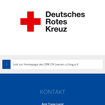
Link zur Homepage des DRK OV Leezen u.Umg.e.V
KONTAKT
Amt Trave-Land