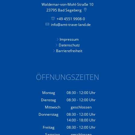
Waldemar-von-Mohl-Straße 10
23795
Bad Segeberg
+49 4551 9908-0
info@amt-trave-land.de
Impressum
Datenschutz
Barrierefreiheit
ÖFFNUNGSZEITEN
Montag
08:30
-
12:00
Uhr
Von 08:30 bis 12:00 Uhr
Dienstag
08:30
-
12:00
Uhr
Von 08:30 bis 12:00 Uhr
Mittwoch
geschlossen
Donnerstag
08:30
-
12:00
Uhr
14:00
-
18:00
Von 08:30 bis 12:00 Uhr
Uhr
Von 14:00 bis 18:00 Uhr
Freitag
08:30
-
12:00
Uhr
Von 08:30 bis 12:00 Uhr
Samstag
geschlossen