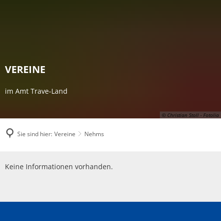
VEREINE
im Amt Trave-Land
© Christian Stoll - Fotolia
Sie sind hier:
Vereine
Nehms
Nehms
Keine Informationen vorhanden.