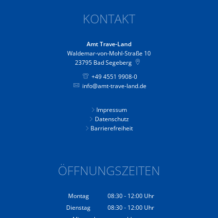
KONTAKT
Amt Trave-Land
Waldemar-von-Mohl-Straße 10
23795
Bad Segeberg
+49 4551 9908-0
info@amt-trave-land.de
Impressum
Datenschutz
Barrierefreiheit
ÖFFNUNGSZEITEN
Montag
08:30
-
12:00
Uhr
Von 08:30 bis 12:00 Uhr
Dienstag
08:30
-
12:00
Uhr
Von 08:30 bis 12:00 Uhr