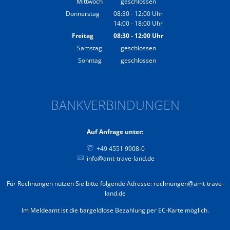
Mittwoch
geschlossen
Donnerstag
08:30
-
12:00
Uhr
14:00
-
18:00
Von 08:30 bis 12:00 Uhr
Uhr
Von 14:00 bis 18:00 Uhr
Freitag
08:30
-
12:00
Uhr
Von 08:30 bis 12:00 Uhr
Samstag
geschlossen
Sonntag
geschlossen
BANKVERBINDUNGEN
Auf Anfrage unter:
+49 4551 9908-0
info@amt-trave-land.de
Für Rechnungen nutzen Sie bitte folgende Adresse: rechnungen@amt-trave-
land.de
Im Meldeamt ist die bargeldlose Bezahlung per EC-Karte möglich.