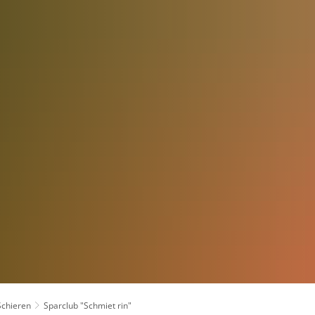
UNG
GEMEINDEN
VERBÄNDE
DIENSTLEISTUNGEN
Schieren
Sparclub "Schmiet rin"