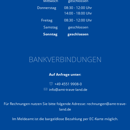
Mittwoch
geschlossen
Donnerstag
08:30
-
12:00
Uhr
14:00
-
18:00
Von 08:30 bis 12:00 Uhr
Uhr
Von 14:00 bis 18:00 Uhr
Freitag
08:30
-
12:00
Uhr
Von 08:30 bis 12:00 Uhr
Samstag
geschlossen
Sonntag
geschlossen
BANKVERBINDUNGEN
Auf Anfrage unter:
+49 4551 9908-0
info@amt-trave-land.de
Für Rechnungen nutzen Sie bitte folgende Adresse: rechnungen@amt-trave-
land.de
Im Meldeamt ist die bargeldlose Bezahlung per EC-Karte möglich.