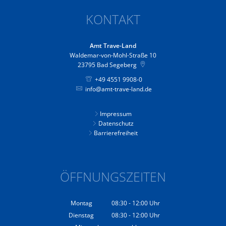
KONTAKT
Amt Trave-Land
Waldemar-von-Mohl-Straße 10
23795
Bad Segeberg
+49 4551 9908-0
info@amt-trave-land.de
Impressum
Datenschutz
Barrierefreiheit
ÖFFNUNGSZEITEN
Montag
08:30
-
12:00
Uhr
Von 08:30 bis 12:00 Uhr
Dienstag
08:30
-
12:00
Uhr
Von 08:30 bis 12:00 Uhr