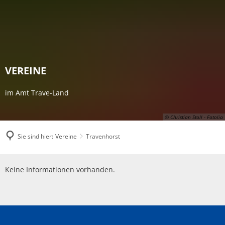
VEREINE
im Amt Trave-Land
© Christian Stoll - Fotolia
Sie sind hier:
Vereine
Travenhorst
Travenhorst
Keine Informationen vorhanden.