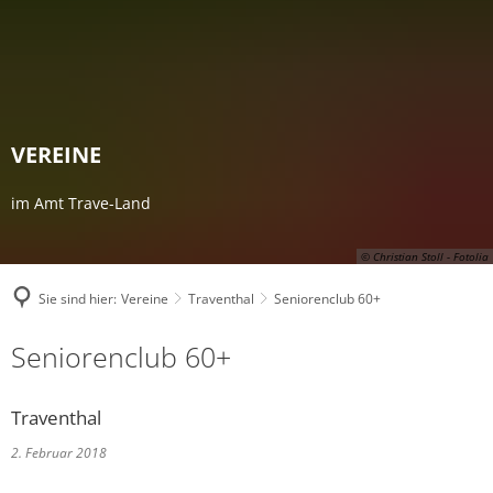
VEREINE
im Amt Trave-Land
© Christian Stoll - Fotolia
Sie sind hier:
Vereine
Traventhal
Seniorenclub 60+
Seniorenclub 60+
Traventhal
2. Februar 2018