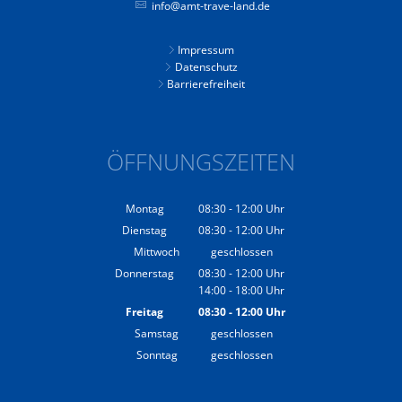
info@amt-trave-land.de
Impressum
Datenschutz
Barrierefreiheit
ÖFFNUNGSZEITEN
Montag
08:30
-
12:00
Uhr
Von 08:30 bis 12:00 Uhr
Dienstag
08:30
-
12:00
Uhr
Von 08:30 bis 12:00 Uhr
Mittwoch
geschlossen
Donnerstag
08:30
-
12:00
Uhr
14:00
-
18:00
Von 08:30 bis 12:00 Uhr
Uhr
Von 14:00 bis 18:00 Uhr
Freitag
08:30
-
12:00
Uhr
Von 08:30 bis 12:00 Uhr
Samstag
geschlossen
Sonntag
geschlossen