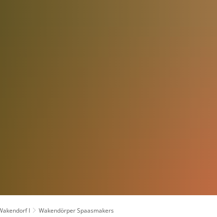
UNG
GEMEINDEN
VERBÄNDE
DIENSTLEISTUNGEN
Wakendorf I
Wakendörper Spaasmakers