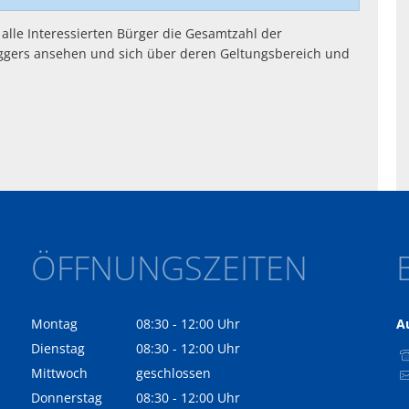
alle Interessierten Bürger die Gesamtzahl der
gers ansehen und sich über deren Geltungsbereich und
ÖFFNUNGSZEITEN
Montag
08:30
-
12:00
Uhr
A
Von 08:30 bis 12:00 Uhr
Dienstag
08:30
-
12:00
Uhr
Von 08:30 bis 12:00 Uhr
Mittwoch
geschlossen
Donnerstag
08:30
-
12:00
Uhr