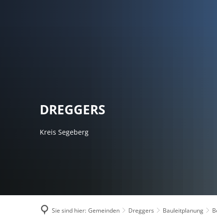
AMTSVERWALT
DREGGERS
Kreis Segeberg
Sie sind hier:
Gemeinden
Dreggers
Bauleitplanung
B