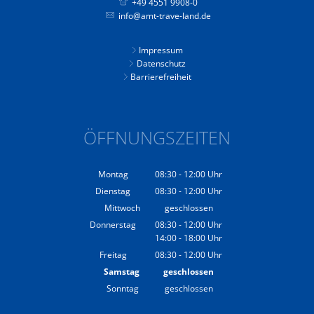
+49 4551 9908-0
info@amt-trave-land.de
Impressum
Datenschutz
Barrierefreiheit
ÖFFNUNGSZEITEN
Montag
08:30
-
12:00
Uhr
Von 08:30 bis 12:00 Uhr
Dienstag
08:30
-
12:00
Uhr
Von 08:30 bis 12:00 Uhr
Mittwoch
geschlossen
Donnerstag
08:30
-
12:00
Uhr
14:00
-
18:00
Von 08:30 bis 12:00 Uhr
Uhr
Von 14:00 bis 18:00 Uhr
Freitag
08:30
-
12:00
Uhr
Von 08:30 bis 12:00 Uhr
Samstag
geschlossen
Sonntag
geschlossen