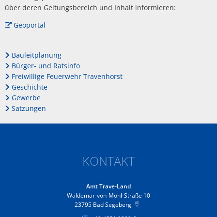
über deren Geltungsbereich und Inhalt informieren:
Geoportal
Bauleitplanung
Bürger- und Ratsinfo
Freiwillige Feuerwehr Travenhorst
Geschichte
Gewerbe
Satzungen
KONTAKT
Amt Trave-Land
Waldemar-von-Mohl-Straße 10
23795
Bad Segeberg