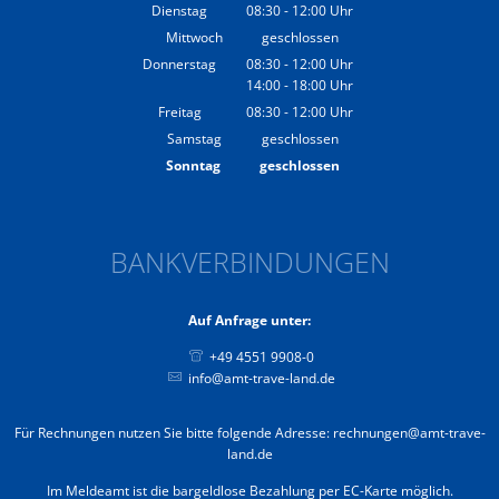
Von 08:30 bis 12:00 Uhr
Dienstag
08:30
-
12:00
Uhr
Von 08:30 bis 12:00 Uhr
Mittwoch
geschlossen
Donnerstag
08:30
-
12:00
Uhr
14:00
-
18:00
Von 08:30 bis 12:00 Uhr
Uhr
Von 14:00 bis 18:00 Uhr
Freitag
08:30
-
12:00
Uhr
Von 08:30 bis 12:00 Uhr
Samstag
geschlossen
Sonntag
geschlossen
BANKVERBINDUNGEN
Auf Anfrage unter:
+49 4551 9908-0
info@amt-trave-land.de
Für Rechnungen nutzen Sie bitte folgende Adresse: rechnungen@amt-trave-
land.de
Im Meldeamt ist die bargeldlose Bezahlung per EC-Karte möglich.