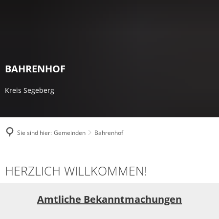
BAHRENHOF
Kreis Segeberg
Sie sind hier:
Gemeinden
Bahrenhof
Bahrenhof
HERZLICH WILLKOMMEN!
Amtliche Bekanntmachungen