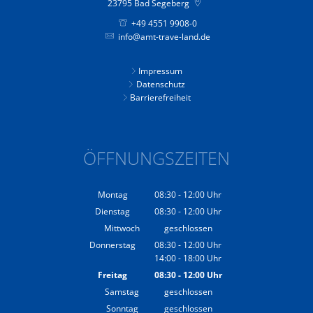
23795
Bad Segeberg
+49 4551 9908-0
info@amt-trave-land.de
Impressum
Datenschutz
Barrierefreiheit
ÖFFNUNGSZEITEN
Montag
08:30
-
12:00
Uhr
Von 08:30 bis 12:00 Uhr
Dienstag
08:30
-
12:00
Uhr
Von 08:30 bis 12:00 Uhr
Mittwoch
geschlossen
Donnerstag
08:30
-
12:00
Uhr
14:00
-
18:00
Von 08:30 bis 12:00 Uhr
Uhr
Von 14:00 bis 18:00 Uhr
Freitag
08:30
-
12:00
Uhr
Von 08:30 bis 12:00 Uhr
Samstag
geschlossen
Sonntag
geschlossen