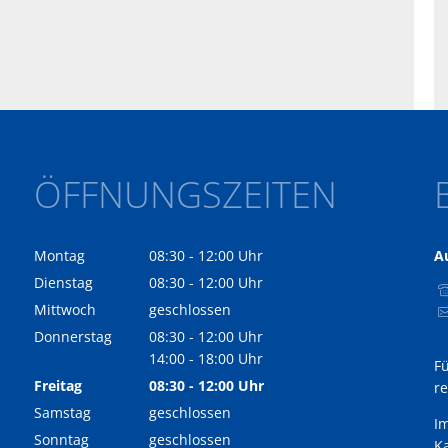
ÖFFNUNGSZEITEN
Montag
08:30
-
12:00
Uhr
A
Von 08:30 bis 12:00 Uhr
Dienstag
08:30
-
12:00
Uhr
Von 08:30 bis 12:00 Uhr
Mittwoch
geschlossen
Donnerstag
08:30
-
12:00
Uhr
Von 08:30 bis 12:00 Uhr
14:00
-
18:00
Uhr
F
Von 14:00 bis 18:00 Uhr
Freitag
08:30
-
12:00
Uhr
r
Von 08:30 bis 12:00 Uhr
Samstag
geschlossen
I
Sonntag
geschlossen
Ka