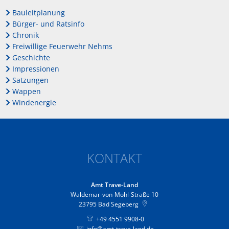
Bauleitplanung
Bürger- und Ratsinfo
Chronik
Freiwillige Feuerwehr Nehms
Geschichte
Impressionen
Satzungen
Wappen
Windenergie
KONTAKT
Amt Trave-Land
Waldemar-von-Mohl-Straße 10
23795
Bad Segeberg
+49 4551 9908-0
info@amt-trave-land.de