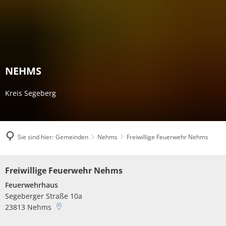
NEHMS
Kreis Segeberg
Sie sind hier:
Gemeinden
Nehms
Freiwillige Feuerwehr Nehms
Freiwillige
Freiwillige Feuerwehr Nehms
Feuerwehr
Feuerwehrhaus
Nehms
Segeberger Straße 10a
23813
Nehms