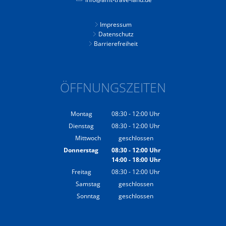
Impressum
Datenschutz
Barrierefreiheit
ÖFFNUNGSZEITEN
Montag
08:30
-
12:00
Uhr
Von 08:30 bis 12:00 Uhr
Dienstag
08:30
-
12:00
Uhr
Von 08:30 bis 12:00 Uhr
Mittwoch
geschlossen
Donnerstag
08:30
-
12:00
Uhr
14:00
-
18:00
Von 08:30 bis 12:00 Uhr
Uhr
Von 14:00 bis 18:00 Uhr
Freitag
08:30
-
12:00
Uhr
Von 08:30 bis 12:00 Uhr
Samstag
geschlossen
Sonntag
geschlossen