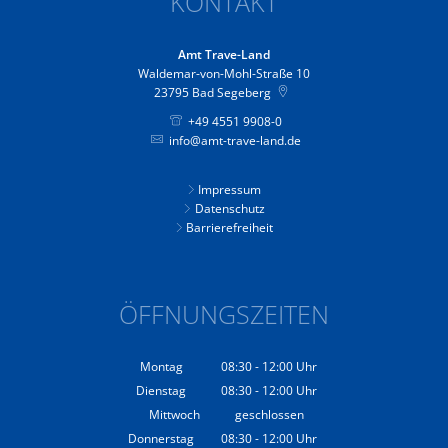
KONTAKT
Amt Trave-Land
Waldemar-von-Mohl-Straße 10
23795
Bad Segeberg
+49 4551 9908-0
info@amt-trave-land.de
Impressum
Datenschutz
Barrierefreiheit
ÖFFNUNGSZEITEN
Montag
08:30
-
12:00
Uhr
Von 08:30 bis 12:00 Uhr
Dienstag
08:30
-
12:00
Uhr
Von 08:30 bis 12:00 Uhr
Mittwoch
geschlossen
Donnerstag
08:30
-
12:00
Uhr