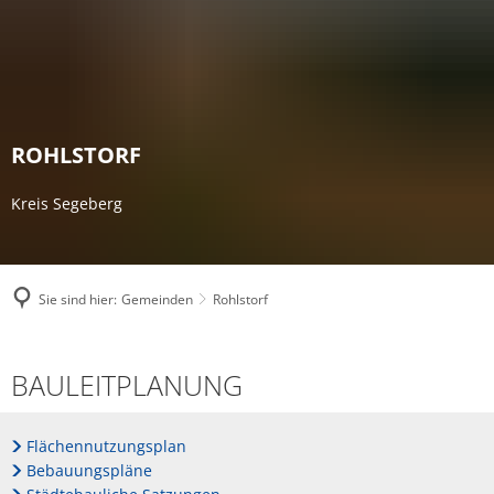
ROHLSTORF
Kreis Segeberg
Sie sind hier:
Gemeinden
Rohlstorf
Bauleitplanung
BAULEITPLANUNG
Flächennutzungsplan
Bebauungspläne