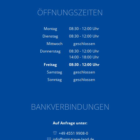
ÖFFNUNGSZEITEN
Montag
08:30
-
12:00
Uhr
Von 08:30 bis 12:00 Uhr
Dienstag
08:30
-
12:00
Uhr
Von 08:30 bis 12:00 Uhr
Mittwoch
geschlossen
Donnerstag
08:30
-
12:00
Uhr
14:00
-
18:00
Von 08:30 bis 12:00 Uhr
Uhr
Von 14:00 bis 18:00 Uhr
Freitag
08:30
-
12:00
Uhr
Von 08:30 bis 12:00 Uhr
Samstag
geschlossen
Sonntag
geschlossen
BANKVERBINDUNGEN
Auf Anfrage unter:
+49 4551 9908-0
info@amt-trave-land.de