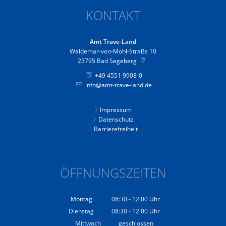
KONTAKT
Amt Trave-Land
Waldemar-von-Mohl-Straße 10
23795
Bad Segeberg
+49 4551 9908-0
info@amt-trave-land.de
Impressum
Datenschutz
Barrierefreiheit
ÖFFNUNGSZEITEN
Montag
08:30
-
12:00
Uhr
Von 08:30 bis 12:00 Uhr
Dienstag
08:30
-
12:00
Uhr
Von 08:30 bis 12:00 Uhr
Mittwoch
geschlossen