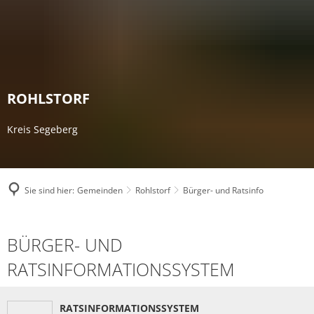
ROHLSTORF
Kreis Segeberg
Sie sind hier:
Gemeinden
Rohlstorf
Bürger- und Ratsinfo
Bürger-
BÜRGER- UND
und
RATSINFORMATIONSSYSTEM
Ratsinfo
RATSINFORMATIONSSYSTEM