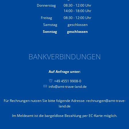
Donnerstag
08:30
-
12:00
Uhr
14:00
-
18:00
Von 08:30 bis 12:00 Uhr
Uhr
Von 14:00 bis 18:00 Uhr
Freitag
08:30
-
12:00
Uhr
Von 08:30 bis 12:00 Uhr
Samstag
geschlossen
Sonntag
geschlossen
BANKVERBINDUNGEN
Auf Anfrage unter:
+49 4551 9908-0
info@amt-trave-land.de
Für Rechnungen nutzen Sie bitte folgende Adresse: rechnungen@amt-trave-
land.de
Im Meldeamt ist die bargeldlose Bezahlung per EC-Karte möglich.