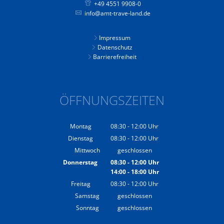
+49 4551 9908-0
info@amt-trave-land.de
Impressum
Datenschutz
Barrierefreiheit
ÖFFNUNGSZEITEN
Montag
08:30
-
12:00
Uhr
Von 08:30 bis 12:00 Uhr
Dienstag
08:30
-
12:00
Uhr
Von 08:30 bis 12:00 Uhr
Mittwoch
geschlossen
Donnerstag
08:30
-
12:00
Uhr
14:00
-
18:00
Von 08:30 bis 12:00 Uhr
Uhr
Von 14:00 bis 18:00 Uhr
Freitag
08:30
-
12:00
Uhr
Von 08:30 bis 12:00 Uhr
Samstag
geschlossen
Sonntag
geschlossen