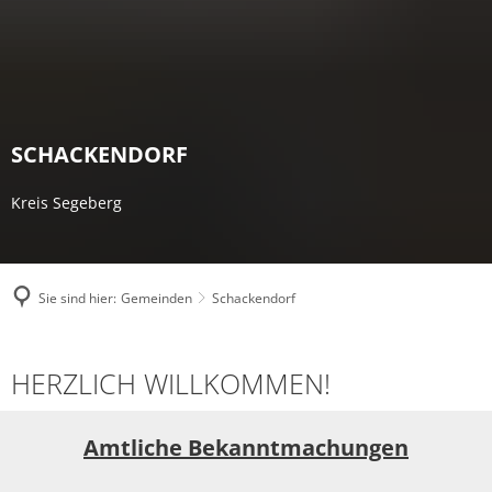
SCHACKENDORF
Kreis Segeberg
Sie sind hier:
Gemeinden
Schackendorf
Schackendorf
HERZLICH WILLKOMMEN!
Amtliche Bekanntmachungen