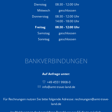
Von 08:30 bis 12:00 Uhr
Dienstag
08:30
-
12:00
Uhr
Von 08:30 bis 12:00 Uhr
Mittwoch
geschlossen
Donnerstag
08:30
-
12:00
Uhr
14:00
-
18:00
Von 08:30 bis 12:00 Uhr
Uhr
Von 14:00 bis 18:00 Uhr
Freitag
08:30
-
12:00
Uhr
Von 08:30 bis 12:00 Uhr
Samstag
geschlossen
Sonntag
geschlossen
BANKVERBINDUNGEN
Auf Anfrage unter:
+49 4551 9908-0
info@amt-trave-land.de
Für Rechnungen nutzen Sie bitte folgende Adresse: rechnungen@amt-trave-
land.de