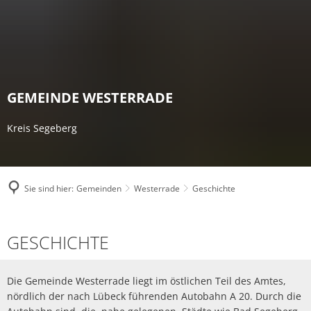
GEMEINDE WESTERRADE
Kreis Segeberg
Sie sind hier:
Gemeinden
Westerrade
Geschichte
Geschichte
GESCHICHTE
Die Gemeinde Westerrade liegt im östlichen Teil des Amtes,
nördlich der nach Lübeck führenden Autobahn A 20. Durch die