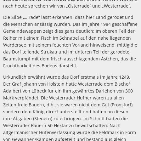
noch heute sprechen wir von „Osterrade“ und „Westerrade“.
Die Silbe „...rade“ lässt erkennen, dass hier Land gerodet und
die Menschen ansässig wurden. Das im Jahre 1984 geschaffene
Gemeindewappen zeigt dies ganz deutlich: Im oberen Teil der
Reiher mit einem Fisch im Schnabel auf den nahe liegenden
Wardersee mit seinem feuchten Vorland hinweisend, mittig die
das Dorf teilende Strukau und im unteren Teil der gerodete
Baumstumpf mit dem frisch ausschlagendem Ästchen, das die
Fruchtbarkeit des Bodens darstellt.
Urkundlich erwähnt wurde das Dorf erstmals im Jahre 1249.
Der Graf Johann von Holstein hatte Westerrade dem Bischof
Adalbert von Lübeck für ein ihm gewährtes Darlehen von 300
Mark verpfändet. Die Westerrader Hufner waren zu allen
Zeiten freie Bauern, d.h., sie waren nicht dem Gut (Pronstorf),
sondern dem König direkt unterstellt und hatten an diesen
ihre Abgaben (Steuern) zu erbringen. Im Schnitt hatten die
Westerrader Bauern 50 Hektar zu bewirtschaften. Nach
altgermanischer Hufenverfassung wurde die Feldmark in Form
von Gewannen/Kämpen aufgeteilt und bestand aus gleich