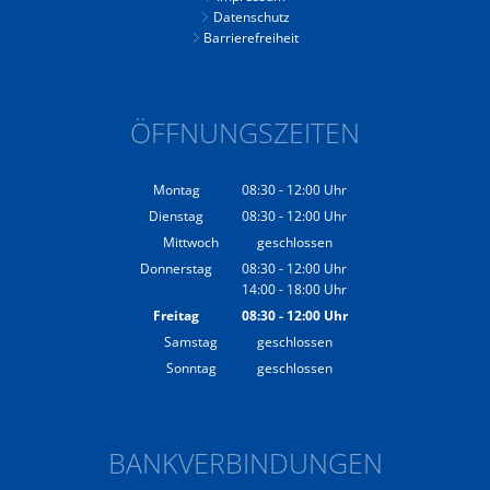
Datenschutz
Barrierefreiheit
ÖFFNUNGSZEITEN
Montag
08:30
-
12:00
Uhr
Von 08:30 bis 12:00 Uhr
Dienstag
08:30
-
12:00
Uhr
Von 08:30 bis 12:00 Uhr
Mittwoch
geschlossen
Donnerstag
08:30
-
12:00
Uhr
14:00
-
18:00
Von 08:30 bis 12:00 Uhr
Uhr
Von 14:00 bis 18:00 Uhr
Freitag
08:30
-
12:00
Uhr
Von 08:30 bis 12:00 Uhr
Samstag
geschlossen
Sonntag
geschlossen
BANKVERBINDUNGEN