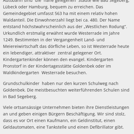
Autobahn sind die nahe gelegenen Städte wie Bad Segeberg,
Lübeck oder Hamburg, bequem zu erreichen. Das
Gemeindegebiet umfasst 563 ha mit einem relativ hohen
Waldanteil. Die Einwohnerzahl liegt bei ca. 480. Der Name
entstand höchstwahrscheinlich aus der „Westlichen Rodung“.
Urkundlich erstmalig erwähnt wurde Westerrade im Jahre
1249. Bestimmten in der Vergangenheit Land- und
Meiereiwirtschaft das dörfliche Leben, so ist Westerrade heute
ein lebendiger, attraktiver zentral gelegener Ort.
Kindergartenkinder können den evangel. Kindergarten
Pronstorf in der Kindertagesstätte Goldenbek oder im
Waldkindergarten Westerrade besuchen.
Grundschulkinder haben nur den kurzen Schulweg nach
Goldenbek. Die meistbesuchten weiterführenden Schulen sind
in Bad Segeberg.
Viele ortsansässige Unternehmen bieten ihre Dienstleistungen
an und geben einigen Bürgern Beschäftigung. Wir sind stolz,
dass es vor Ort einen Kaufmann, ein Geldinstitut, einen
Geldautomaten, eine Tankstelle und einen Defibrillator gibt.