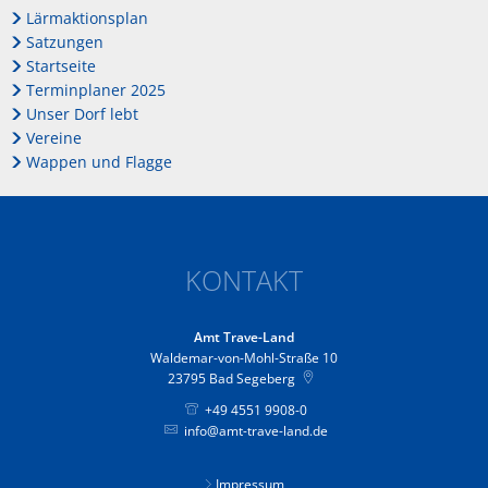
Lärmaktionsplan
Satzungen
Startseite
Terminplaner 2025
Unser Dorf lebt
Vereine
Wappen und Flagge
KONTAKT
Amt Trave-Land
Waldemar-von-Mohl-Straße 10
23795
Bad Segeberg
+49 4551 9908-0
info@amt-trave-land.de
Impressum