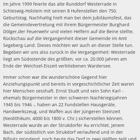
Im Jahre 1999 feierte das alte Runddorf Westerrade in
Schleswig-Holstein mit seinen 8 Hufenstellen den 750.
Geburtstag. Nachhaltig hielt man bei dem Jubiläumsfest, das
die Gemeindevertretung mit ihrem Bürgermeister Burghard
Dölger,der Feuerwehr und vielen Helfern auf die Beine stellte,
Rückschau auf die Vergangenheit dieser Gemeinde im Amt
Segeberg-Land. Dieses möchten wir auch an dieser Stelle tun.
Begeben wir uns also zurück in die Vergangenheit: Westerrade
liegt am Südostende des größten, vor ca. 20.000 Jahren am
Ende der Weichsel-Eiszeit verbliebenen Wardersee.
Immer schon war die wunderschöne Gegend hier
Anziehungspunkt und bereits in vorgeschichtlicher Zeit waren
hier Menschen sesshaft. Ernst Studt und sein Sohn Karl -
ehemals Bürgermeister in den schweren Nachkriegsjahren
1945 bis 1946 -, haben an 22 Fundstellen Hausgeräte,
Handwerkszeug, und Waffen aus der jüngeren Steinzeit
(Neolithikum, 4000 bis 1800 v. Chr.) sicherstellen können.
Westerrade wurde an der Strukdorfer Au errichtet, jenem
Bach, der südöstlich von Strukdorf verlaufend und in der
Bißnitz mündend, noch heute das Dorf in zwei Hälften teilt und