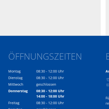
ÖFFNUNGSZEITEN
Montag
08:30
-
12:00
Uhr
A
Von 08:30 bis 12:00 Uhr
Dienstag
08:30
-
12:00
Uhr
Von 08:30 bis 12:00 Uhr
Mittwoch
geschlossen
Donnerstag
08:30
-
12:00
Uhr
Von 08:30 bis 12:00 Uhr
14:00
-
18:00
Uhr
F
Von 14:00 bis 18:00 Uhr
Freitag
08:30
-
12:00
Uhr
r
Von 08:30 bis 12:00 Uhr